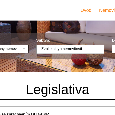
Úvod
Nemovit
Subtyp:
L
ny nemovitosti
Zvolte si typ nemovitosti
Legislativa
s se zpracovaním OU GDPR