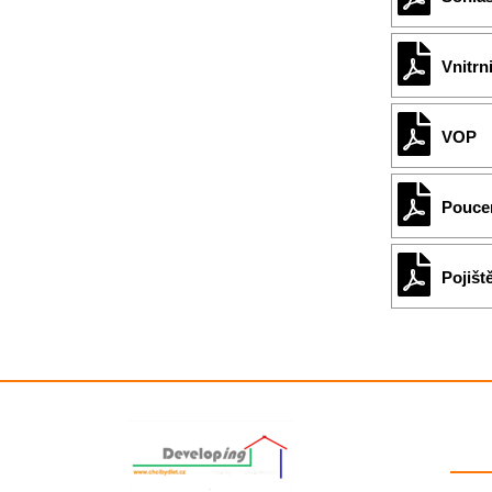
Vnitrn
VOP
Poucen
Pojišt