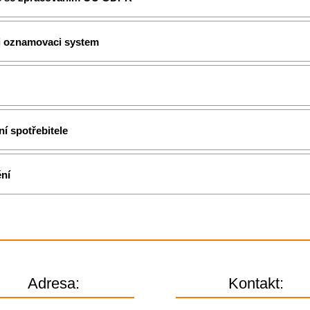
i oznamovaci system
í spotřebitele
ění
Adresa:
Kontakt: