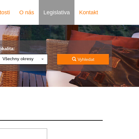
osti
O nás
Legislativa
Kontakt
okalita:
Všechny okresy
Vyhledat