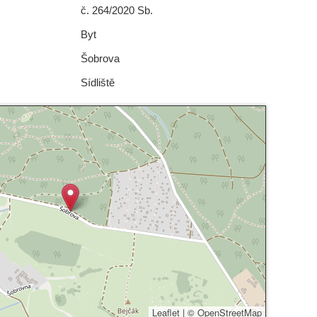
č. 264/2020 Sb.
Byt
Šobrova
Sídliště
Leaflet
|
©
OpenStreetMap