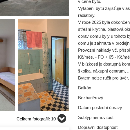
v ceně bytu.
Vytápění bytu zajišťuje vlas
radiátory.
V roce 2025 byla dokončena
střešní krytina, plastová o
oprav domu byly u tohoto b
domu je zahrnuta v prodejn
Provozní náklady vč. přísp
Kč/měs. - FO + 65,- Kč/měs. 
V blízkosti je dostupná ko
školka, nákupní centrum, ...
Bytem nelze ručit pro úvěr, 
Balkón
Bezbariérový
Datum poslední úpravy
Subtyp nemovitosti
Celkem fotografií: 10
Dopravní dostupnost