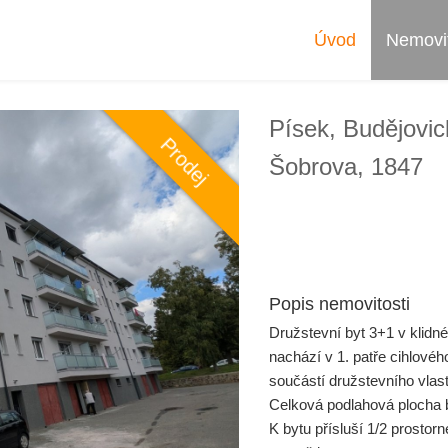
Úvod
Nemovit
Písek, Budějovic
Prodej
Šobrova, 1847
Popis nemovitosti
Družstevní byt 3+1 v klidn
nachází v 1. patře cihlové
součástí družstevního vlast
Celková podlahová plocha b
K bytu přísluší 1/2 prosto