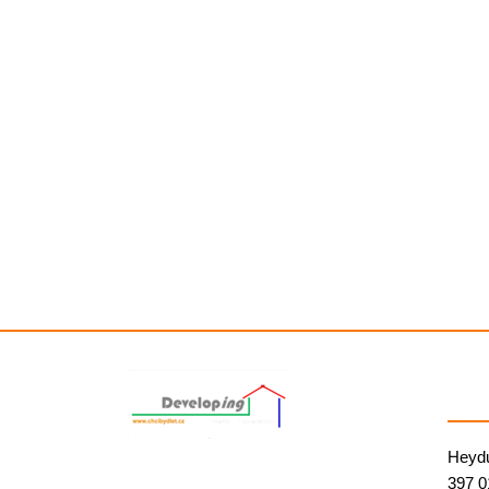
Heyd
397 0