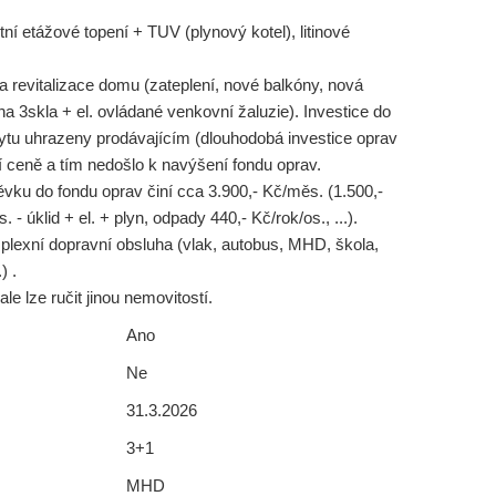
tní etážové topení + TUV (plynový kotel), litinové
 revitalizace domu (zateplení, nové balkóny, nová
kna 3skla + el. ovládané venkovní žaluzie). Investice do
ytu uhrazeny prodávajícím (dlouhodobá investice oprav
í ceně a tím nedošlo k navýšení fondu oprav.
ěvku do fondu oprav činí cca 3.900,- Kč/měs. (1.500,-
- úklid + el. + plyn, odpady 440,- Kč/rok/os., ...).
mplexní dopravní obsluha (vlak, autobus, MHD, škola,
) .
ale lze ručit jinou nemovitostí.
Ano
Ne
31.3.2026
3+1
MHD