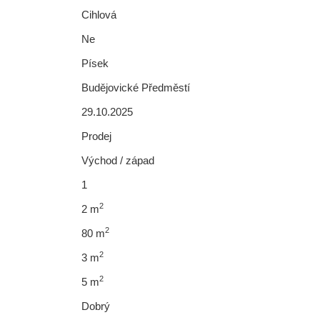
Cihlová
Ne
Písek
Budějovické Předměstí
29.10.2025
Prodej
Východ / západ
1
2
2 m
2
80 m
2
3 m
2
5 m
Dobrý