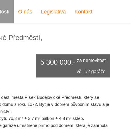
osti
O nás
Legislativa
Kontakt
ké Předměstí,
za nemovitost
5 300 000,-
vč. 1/2 garáže
é části města Písek Budějovické Předměstí, který se
ho domu z roku 1972. Byt je v dobrém původním stavu a je
nictví.
ytu 79,8 m² + 3,7 m² balkón + 4,8 m² sklep.
rné garáže umístněné přímo pod domem, která je zahrnuta